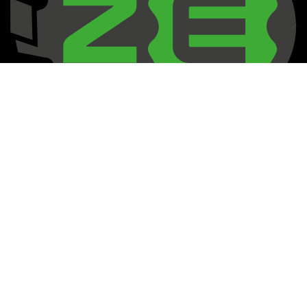
AGB
Zahlung & Versand
Datenschutz
Impressum
Kontaktieren Sie uns
Kontakt
-
David
Willing
0175 / 81 11 636
ze@zerspanungsexperten.de