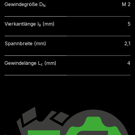
Gewindegröße D
M 2
N
Vierkantlänge l
(mm)
5
9
Spannbreite (mm)
2,1
Gewindelänge L
(mm)
4
c