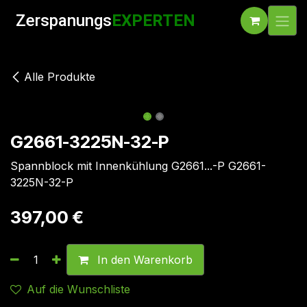
Zum Inhalt springen
Zerspanungs
EXPERTEN
Alle Produkte
G2661-3225N-32-P
Spannblock mit Innenkühlung G2661...-P G2661-
3225N-32-P
397,00
€
In den Warenkorb
Auf die Wunschliste