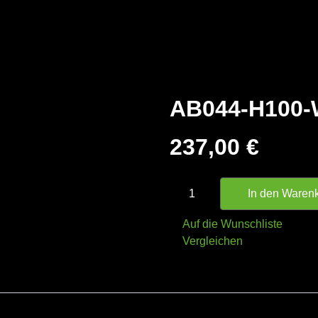
HOME
ÜBER UNS
KONTAKT
SHOP
AB044-H100
237,00
€
In den War
Auf die Wunschliste
Vergleichen