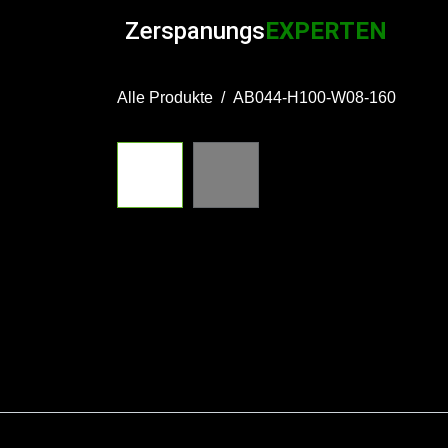
Zum Inhalt springen
Zerspanungs
EXPERTEN
Alle Produkte
AB044-H100-W08-160