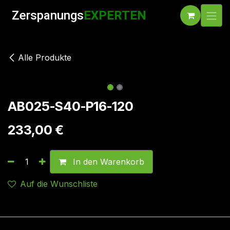
Zum Inhalt springen
Zerspanungs
EXPERTEN
Alle Produkte
AB025-S40-P16-120
233,00
€
In den Warenkorb
Auf die Wunschliste