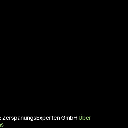
E ZerspanungsExperten GmbH
Über
ns