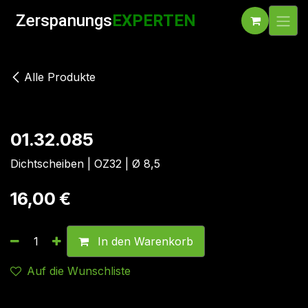
Zum Inhalt springen
Zerspanungs
EXPERTEN
Alle Produkte
01.32.085
Dichtscheiben | OZ32 | Ø 8,5
16,00
€
In den Warenkorb
Auf die Wunschliste