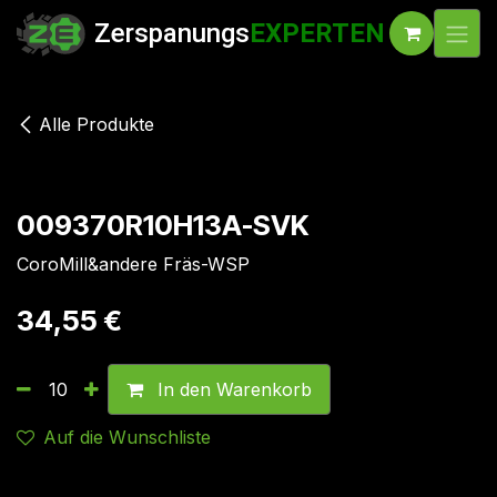
Zum Inhalt springen
Zerspanungs
EXPERTEN
Alle Produkte
009370R10H13A-SVK
CoroMill&andere Fräs-WSP
34,55
€
In den Warenkorb
Auf die Wunschliste